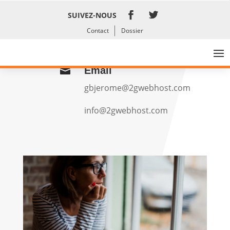
SUIVEZ-NOUS
CONTACT
Contact
Dossier
Email

gbjerome@2gwebhost.com
info@2gwebhost.com