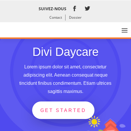
SUIVEZ-NOUS
Contact
Dossier
Divi Daycare
Lorem ipsum dolor sit amet, consectetur
adipiscing elit. Aenean consequat neque
tincidunt finibus condimentum. Etiam ultrices
sagittis maximus.
GET STARTED