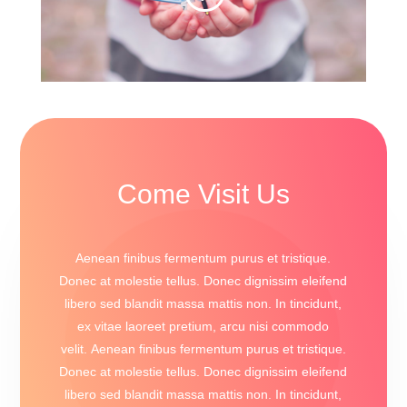
Come Visit Us
Aenean finibus fermentum purus et tristique.
Donec at molestie tellus. Donec dignissim eleifend
libero sed blandit massa mattis non. In tincidunt,
ex vitae laoreet pretium, arcu nisi commodo
velit. Aenean finibus fermentum purus et tristique.
Donec at molestie tellus. Donec dignissim eleifend
libero sed blandit massa mattis non. In tincidunt,