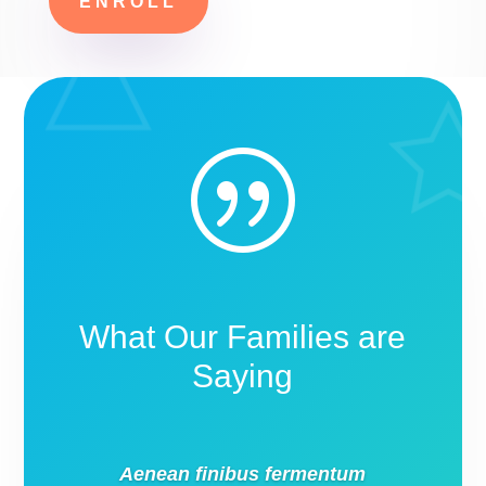
ENROLL
|
What Our Families are
Saying
Aenean finibus fermentum