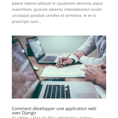
paene catenis adduxit in squalorem deiectos atque
maestitiam, quorum adventu intendebantur eculei
uncosque parabat carnifex et tormenta. et ex is
proscripti sunt...
Comment développer une application web
avec Django
da
admin
|
Mag 10, PM
|
Informatica
,
Notizie
,