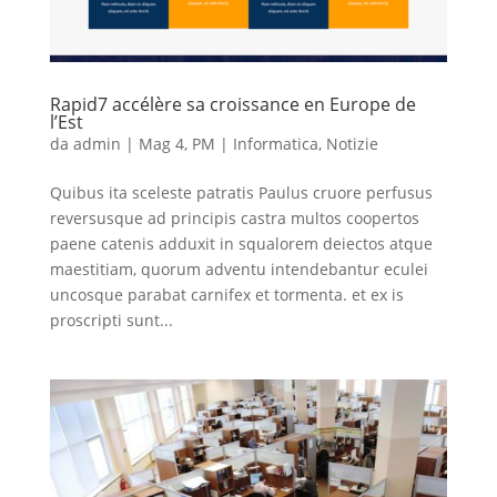
Rapid7 accélère sa croissance en Europe de
l’Est
da
admin
|
Mag 4, PM
|
Informatica
,
Notizie
Quibus ita sceleste patratis Paulus cruore perfusus
reversusque ad principis castra multos coopertos
paene catenis adduxit in squalorem deiectos atque
maestitiam, quorum adventu intendebantur eculei
uncosque parabat carnifex et tormenta. et ex is
proscripti sunt...