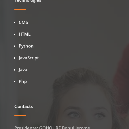
Technologies
CMS
HTML
Python
JavaScript
Java
Php
Contacts
Presidente: GOHOURE Bohui Jerome