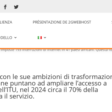
 di internet sono in drammatico aumen
LIENZA
PRÉSENTAZIONE DE 2GWEBHOST
il motivo
zie
ODELLO
drammatico aumento: un nuovo libro ne spiega il motivo (The
e imposte 193 interruzioni di internet in 41 paesi africani. Questa 
a con le sue ambizioni di trasformazio
eane puntano ad ampliare l’accesso a
ll’ITU, nel 2024 circa il 70% della
il servizio.