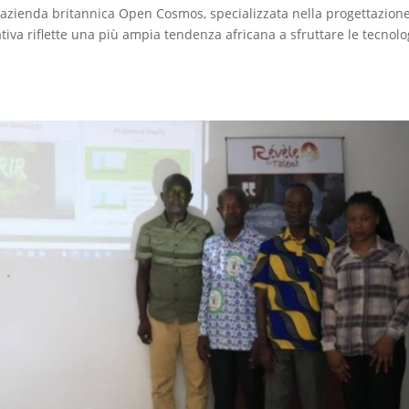
’azienda britannica Open Cosmos, specializzata nella progettazione
ativa riflette una più ampia tendenza africana a sfruttare le tecnolo