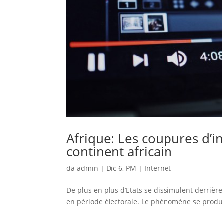
Afrique: Les coupures d’i
continent africain
da
admin
|
Dic 6, PM
|
Internet
De plus en plus d’Etats se dissimulent derrière
en période électorale. Le phénomène se produit