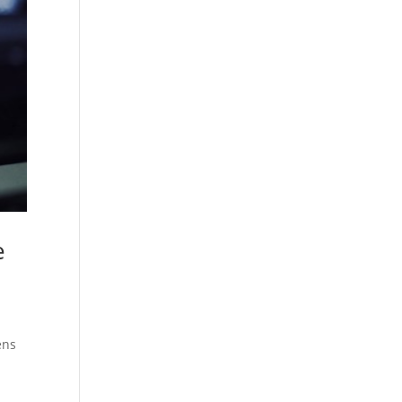
e
ens