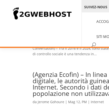
SUIVEZ-NOUS
In Africa le interruzioni
ACCOG
un nuovo libro ne spiega 
da
Jerome Gohoure
|
Giu 5, PM
|
Internet
,
Noti
SITI M
In Africa le interruzioni di internet sono in 
Conversation) – Tra il 2016 e il 2024, sono stat
di controllo sociale è una tendenza in...
(Agenzia Ecofin) – In line
digitale, le autorità guin
Internet. Secondo i dati de
popolazione non utilizzava 
da
Jerome Gohoure
|
Mag 12, PM
|
Internet