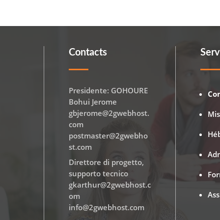
Contacts
Serv
Presidente: GOHOURE
Co
Bohui Jerome
gbjerome@2gwebhost.
Mi
com
Hé
postmaster@2gwebho
st.com
Adm
Direttore di progetto,
supporto tecnico
Fo
gkarthur@2gwebhost.c
Ass
om
info@2gwebhost.com