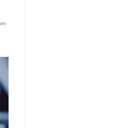
ats-
u