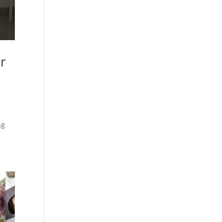
ur
ng