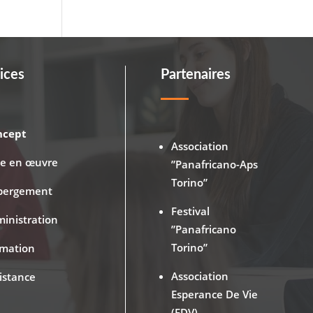
ices
Partenaires
ncept
Association
se en œuvre
”Panafricano-Aps
Torino”
bergement
Festival
inistration
”Panafricano
Torino”
rmation
Association
istance
Esperance De Vie
(EDV)