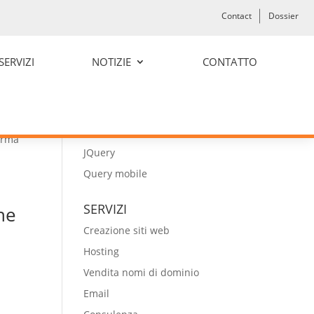
Contact
Dossier
to:
TECNOLOGIE
SERVIZI
NOTIZIE
CONTATTO
CMS WordPress
CMS Joomla
HTML5
CSS3
forma
JQuery
Query mobile
SERVIZI
ne
Creazione siti web
Hosting
Vendita nomi di dominio
Email