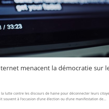
nternet menacent la démocratie sur l
 la lutte contre les discours de haine pour déconnecter leurs citoy
 souvent à l’occasion d’une élection ou d’une manifestation de...