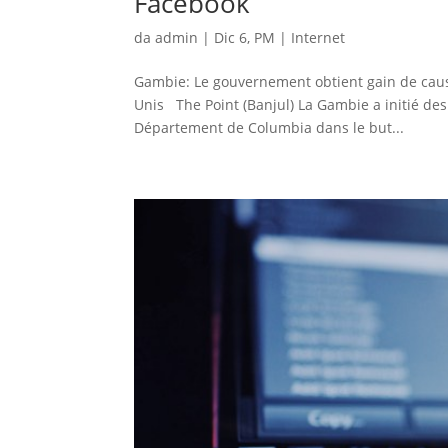
Facebook
da
admin
|
Dic 6, PM
|
Internet
Gambie: Le gouvernement obtient gain de caus
Unis The Point (Banjul) La Gambie a initié des
Département de Columbia dans le but...