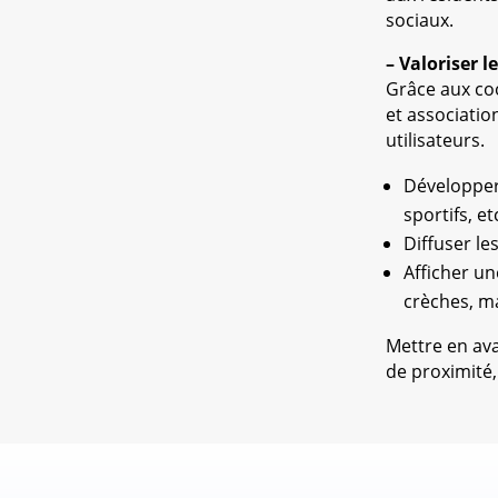
sociaux.
– Valoriser l
Grâce aux coo
et associati
utilisateurs.
Développer 
sportifs, et
Diffuser le
Afficher un
crèches, ma
Mettre en ava
de proximité,