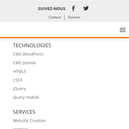
SUIVEZ-NOUS
Contact
Dossier
Fundraising, twinning and
partnerships
TECHNOLOGIES
CMS WordPress
CMS Joomla
HTML5
CSS3
JQuery
Query mobile
SERVICES
Website Creation