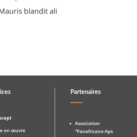
Mauris blandit ali
ices
Partenaires
ncept
Association
se en œuvre
”Panafricano-Aps