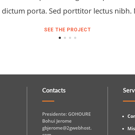
dictum porta. Sed porttitor lectus nibh. 
SEE THE PROJECT
Contacts
Serv
Presidente: GOHOURE
Co
Bohui Jerome
gbjerome@2gwebhost.
Mi
com