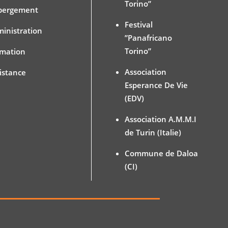
Torino”
bergement
Festival
inistration
”Panafricano
Torino”
rmation
Association
istance
Esperance De Vie
(EDV)
Association A.M.M.I
de Turin (Italie)
Commune de Daloa
(CI)