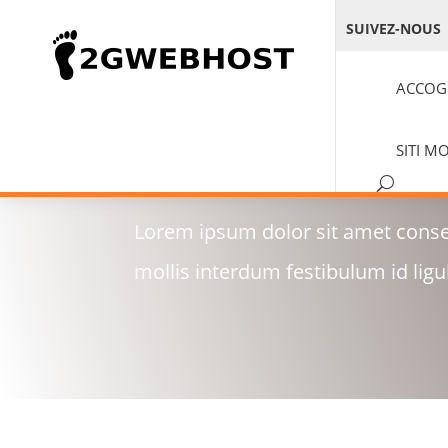
SUIVEZ-NOUS
ACCOG
NOTRE G
SITI M
Lorem ipsum dolor sit amet consec
mollis interdum festibulum id ligu