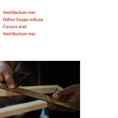
Vestibulum nec
Odios Suspe ndisse
Cursus mal
Vestibulum nec