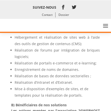
SUIVEZ-NOUS
Contact
Dossier
NOS SOLUTIONS TECHNOLOGIQUES
A)
HÉBERGEMENT ET CONCEPTION DE SITE
BASE SUR LOGICIELS LIBRES
:
Hébergement et réalisation de sites web à l’aide
des outils de gestion de contenus (CMS);
Réalisation de forums par intégration de briques
logiciels;
Réalisation de portails e-commerce et e-learning;
Enregistrement de noms de domaines.
Réalisation de bases de données sectorielles ;
Réalisation d’Intranet et d’Extranet.
Mise à disposition d’exemples de sites, et de
templates pour la réalisation de portails.
B)
Bénéficiaires
de nos solutions
Les actions menées par l’association 2GWEBHOST