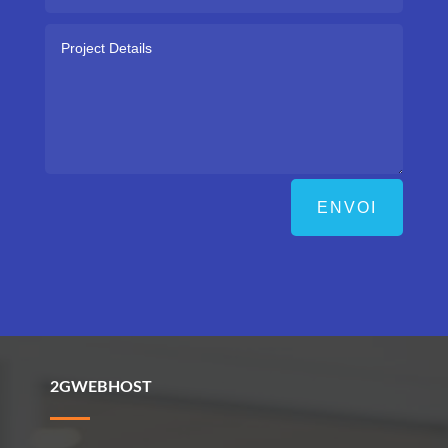
ENVOI
2GWEBHOST