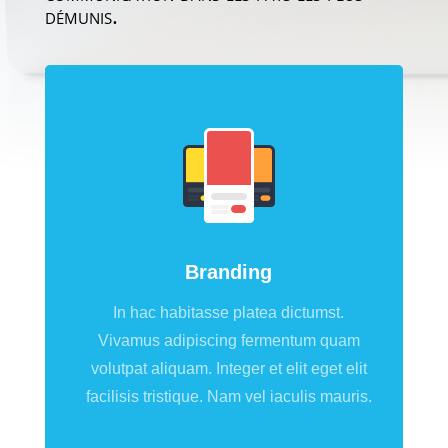
démunis.
Branding
In hac habitasse platea dictumst.
Vivamus adipiscing fermentum quam
volutpat aliquam. Integer et elit eget elit
facilisis tristique. Nam vel iaculis mauris.