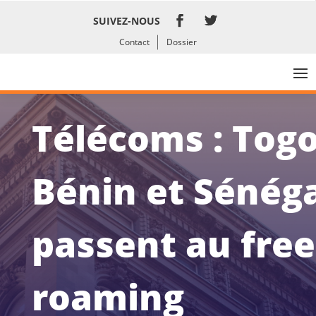
SUIVEZ-NOUS
Contact
Dossier
Télécoms : Togo
Bénin et Sénég
passent au free
roaming