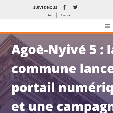
SUIVEZ-NOUS
Contact
Dossier
Agoè-Nyivé 5 : l
commune lance
portail numéri
et une campag