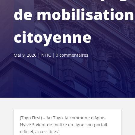
de mobilisation
citoyenne
Mai 9, 2026
|
NTIC
|
0 commentaires
(Togo First) – Au Togo, la commune d’Agoè-
Nyivé 5 vient de mettre en ligne son portail
officiel, accessible à