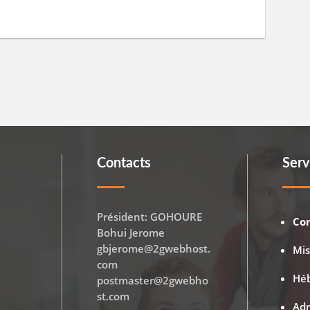
Contacts
Serv
Président: GOHOURE
Co
Bohui Jerome
gbjerome@2gwebhost.
Mi
com
Hé
postmaster@2gwebho
st.com
Adm