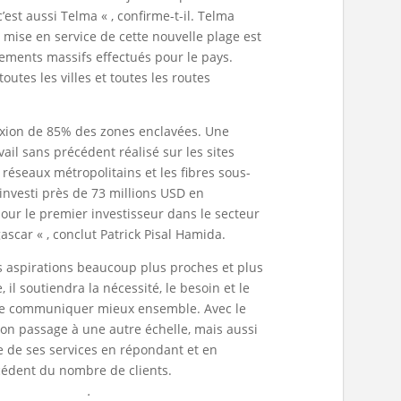
’est aussi Telma « , confirme-t-il. Telma
mise en service de cette nouvelle plage est
ements massifs effectués pour le pays.
outes les villes et toutes les routes
xion de 85% des zones enclavées. Une
vail sans précédent réalisé sur les sites
 réseaux métropolitains et les fibres sous-
investi près de 73 millions USD en
jour le premier investisseur dans le secteur
car « , conclut Patrick Pisal Hamida.
s aspirations beaucoup plus proches et plus
il soutiendra la nécessité, le besoin et le
de communiquer mieux ensemble. Avec le
 son passage à une autre échelle, mais aussi
e de ses services en répondant et en
cédent du nombre de clients.
 de Madagascar
.