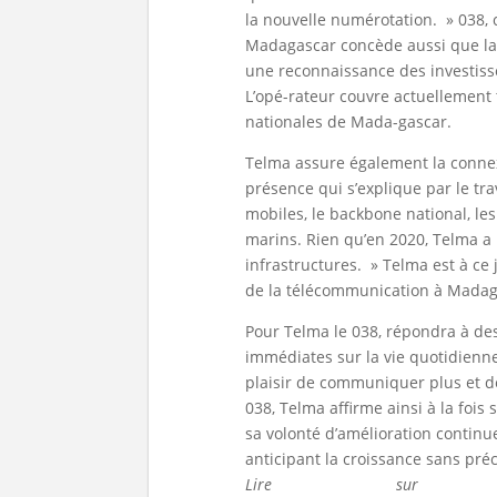
la nouvelle numérotation. » 038, c
Madagascar concède aussi que la 
une reconnaissance des investiss
L’opé-rateur couvre actuellement t
nationales de Mada-gascar.
Telma assure également la conne
présence qui s’explique par le tra
mobiles, le backbone national, les
marins. Rien qu’en 2020, Telma a 
infrastructures. » Telma est à ce 
de la télécommunication à Madagas
Pour Telma le 038, répondra à de
immédiates sur la vie quotidienne, 
plaisir de communiquer plus et 
038, Telma affirme ainsi à la fois
sa volonté d’amélioration continu
anticipant la croissance sans pré
Lire
l’article original
sur
L’Express