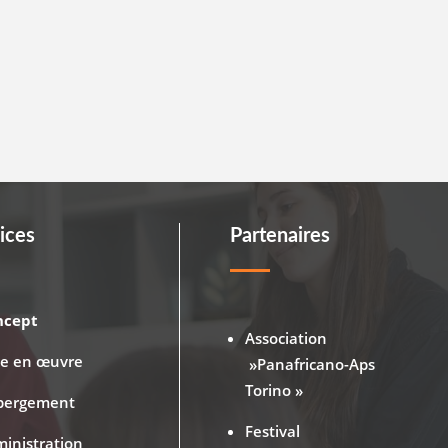
ices
Partenaires
ncept
Association
se en œuvre
»Panafricano-Aps
Torino »
bergement
Festival
inistration