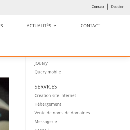
Contact
Dossier
TECHNOLOGIES
ES
ACTUALITÉS
CONTACT
CMS WordPress
CMS Joomla
 en
HTML5
les
CSS3
JQuery
Query mobile
SERVICES
Création site internet
Hébergement
Vente de noms de domaines
Messagerie