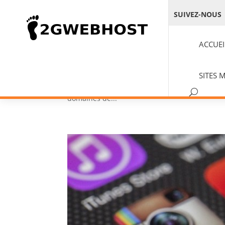
SUIVEZ-NOUS
Model-articles-dossier(20
ACCUEI
par
Jerome Gohoure
|
Jan 20, PM
|
Non classé
Actualités Ici vous trouvez les recents article
SITES 
Afrique Model-articles-dossier(2022) Jan 20, 20
domaines de...