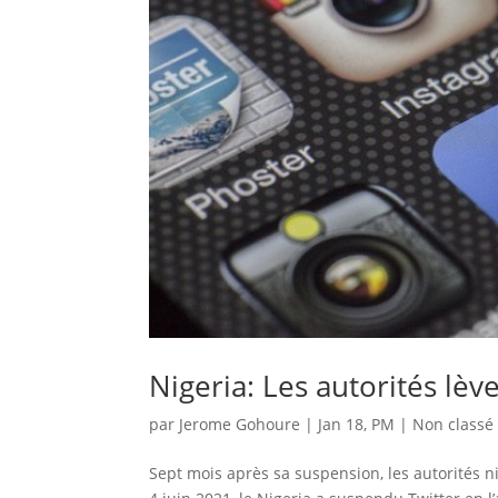
Nigeria: Les autorités lèv
par
Jerome Gohoure
|
Jan 18, PM
|
Non classé
Sept mois après sa suspension, les autorités ni