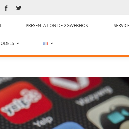
22)
L
PRESENTATION DE 2GWEBHOST
SERVIC
s dans les domaines de l’informatique, Internet, Télécom et des Ntics
MODELS
23 | Non classéActualités Ici vous trouvez les recents articles dans 