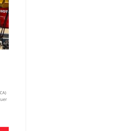
RCA)
tuer